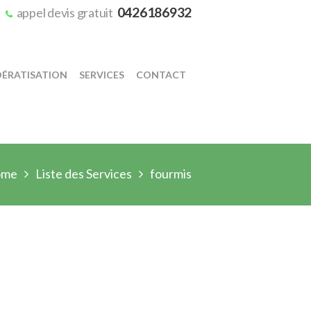
0426186932
appel devis gratuit
DÉRATISATION
SERVICES
CONTACT
ome
Liste des Services
fourmis