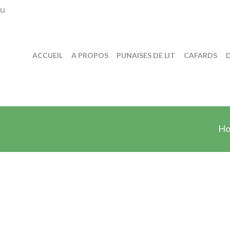
eu
ACCUEIL
A PROPOS
PUNAISES DE LIT
CAFARDS
H