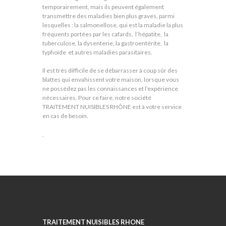
temporairement, mais ils peuvent également
transmettre des maladies bien plus graves, parmi
lesquelles : la salmonellose, qui est la maladie la plus
fréquents portées par les cafards, l’hépatite, la
tuberculose, la dysenterie, la gastroentérite, la
typhoïde et autres maladies parasitaires.
Il est très difficile de se débarrasser à coup sûr des
blattes qui envahissent votre maison, lorsque vous
ne possédez pas les connaissances et l’expérience
nécessaires. Pour ce faire, notre société
TRAITEMENT NUISIBLES RHÔNE est à votre service
en cas de besoin.
.
TRAITEMENT NUISIBLES RHONE