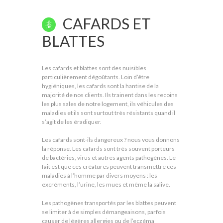
CAFARDS ET
BLATTES
Les cafards et blattes sont des nuisibles
particulièrement dégoûtants. Loin d’être
hygiéniques, les cafards sont la hantise de la
majorité de nos clients. Ils trainent dans les recoins
les plus sales de notre logement, ils véhicules des
maladies et ils sont surtout très résistants quand il
s’agit de les éradiquer.
Les cafards sont-ils dangereux ? nous vous donnons
la réponse. Les cafards sont très souvent porteurs
de bactéries, virus et autres agents pathogènes. Le
fait est que ces créatures peuvent transmettre ces
maladies à l’homme par divers moyens : les
excréments, l’urine, les mues et même la salive.
Les pathogènes transportés par les blattes peuvent
se limiter à de simples démangeaisons, parfois
causer de légères allergies ou de l’eczéma